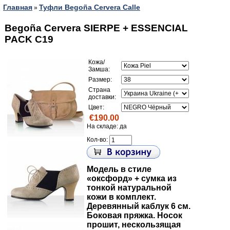
Главная
Туфли Begoña Cervera Calle
»
Begoña Cervera SIERPE + ESSENCIAL
PACK C19
Кожа/
Замша:
Размер:
Страна
доставки:
Цвет:
€190.00
На складе: да
Кол-во:
Модель в стиле
«оксфорд» + сумка из
тонкой натуральной
кожи в комплект.
Деревянный каблук 6 см.
Боковая пряжка. Носок
прошит, нескользящая